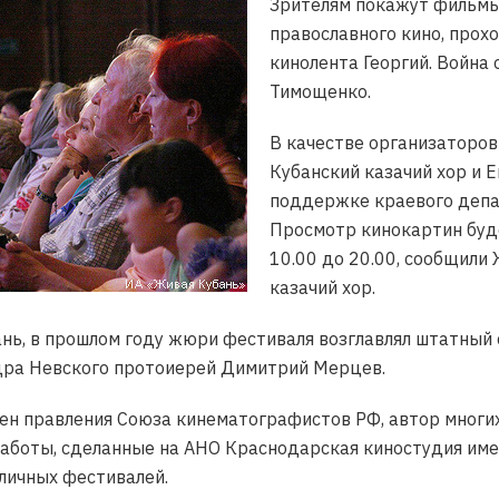
Зрителям покажут фильмы
православного кино, прох
кинолента Георгий. Война
Тимощенко.
В качестве организаторо
Кубанский казачий хор и 
поддержке краевого депа
Просмотр кинокартин буде
10.00 до 20.00, сообщили
казачий хор.
нь, в прошлом году жюри фестиваля возглавлял штатный 
дра Невского протоиерей Димитрий Мерцев.
ен правления Союза кинематографистов РФ, автор многи
Работы, сделанные на АНО Краснодарская киностудия име
личных фестивалей.