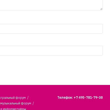
Телефон: +7 495-781-79-08
атральный форум
 музыкальный форум
 и инфопартнёры