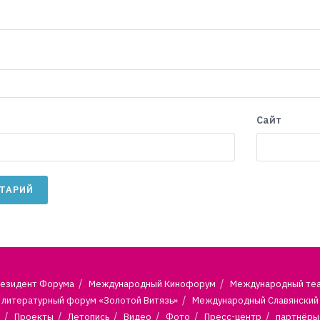
Сайт
езидент Форума
Международный Кинофорум
Международный те
литературный форум «Золотой Витязь»
Международный Славянский
Проекты
Летопись
Видео
Фото
Пресс-центр
партнёры