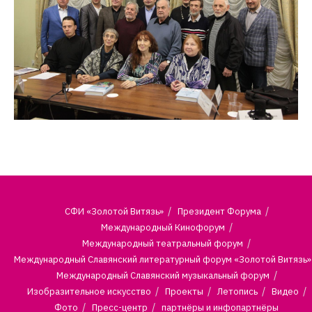
СФИ «Золотой Витязь»
Президент Форума
Международный Кинофорум
Международный театральный форум
Международный Славянский литературный форум «Золотой Витязь»
Международный Славянский музыкальный форум
Изобразительное искусство
Проекты
Летопись
Видео
Фото
Пресс-центр
партнёры и инфопартнёры