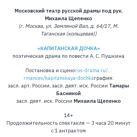
Московский театр русской драмы под рук.
Михаила Щепенко
(г. Москва, ул. Земляной Вал, д. 64/17, М.
Таганская (кольцевая))
«КАПИТАНСКАЯ ДОЧКА»
поэтическая драма по повести А. С. Пушкина
Постановка и сцено
rus-drama.ru/…
rmances/kapitanskaya-dochka
графия:
засл. арт. России, засл. деят. иск. России
Тамары
Басниной
засл. деят. иск. России
Михаила Щепенко
14+
Продолжительность спектакля — 3 часа 20 минут
c 1 антрактом