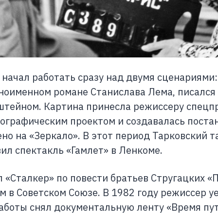
 начал работать сразу над двумя сценариями:
ноименном романе Станислава Лема, писался
тейном. Картина принесла режиссеру спецпр
ографическим проектом и создавалась постан
но на «Зеркало». В этот период Тарковский т
ил спектакль «Гамлет» в Ленкоме.
л «Сталкер» по повести братьев Стругацких «
 в Советском Союзе. В 1982 году режиссер уе
работы снял документальную ленту «Время пут