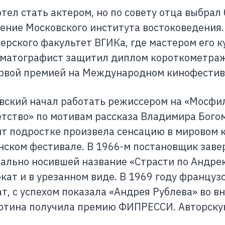
тел стать актером, но по совету отца выбрал
ение Московского института востоковедения. 
ерского факультет ВГИКа, где мастером его к
атографист защитил диплом короткометражн
рвой премией на Международном кинофестив
овский начал работать режиссером на «Мосф
етство» по мотивам рассказа Владимира Богом
т подростке произвела сенсацию в мировом к
нском фестивале. В 1966-м постановщик заве
чально носившей название «Страсти по Андрею
кат и в урезанном виде. В 1969 году француз
т, с успехом показала «Андрея Рублева» во 
артина получила премию ФИПРЕССИ. Авторску