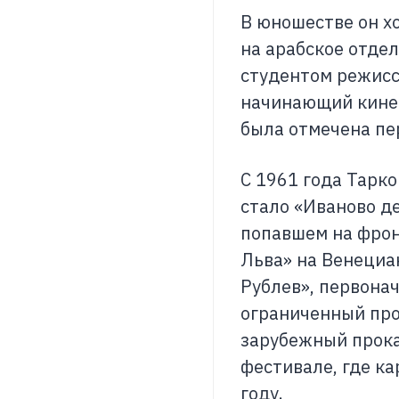
В юношестве он хо
на арабское отдел
студентом режисс
начинающий кинем
была отмечена пе
С 1961 года Тарк
стало «Иваново д
попавшем на фрон
Льва» на Венециа
Рублев», первона
ограниченный про
зарубежный прока
фестивале, где к
году.