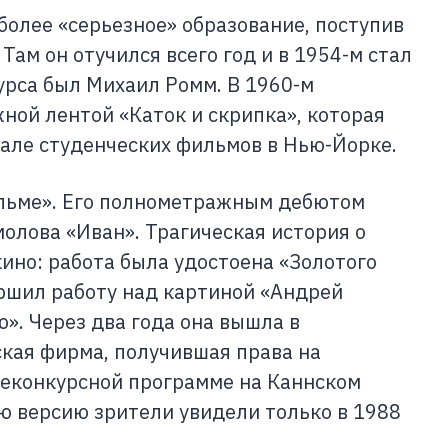
 более «серьезное» образование, поступив
Там он отучился всего год и в 1954-м стал
урса был Михаил Ромм. В 1960-м
ой лентой «Каток и скрипка», которая
але студенческих фильмов в Нью-Йорке.
ильме». Его полнометражным дебютом
олова «Иван». Трагическая история о
ино: работа была удостоена «Золотого
ршил работу над картиной «Андрей
». Через два года она вышла в
ская фирма, получившая права на
внеконкурсной программе на Каннском
ю версию зрители увидели только в 1988