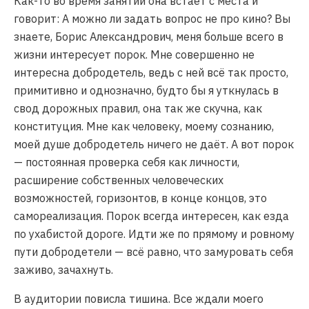
Как-то во время занятий она встаёт с места и
говорит: А можно ли задать вопрос не про кино? Вы
знаете, Борис Александрович, меня больше всего в
жизни интересует порок. Мне совершенно не
интересна добродетель, ведь с ней всё так просто,
примитивно и однозначно, будто бы я уткнулась в
свод дорожных правил, она так же скучна, как
конституция. Мне как человеку, моему сознанию,
моей душе добродетель ничего не даёт. А вот порок
— постоянная проверка себя как личности,
расширение собственных человеческих
возможностей, горизонтов, в конце концов, это
самореализация. Порок всегда интересен, как езда
по ухабистой дороге. Идти же по прямому и ровному
пути добродетели — всё равно, что замуровать себя
заживо, зачахнуть.
В аудитории повисла тишина. Все ждали моего