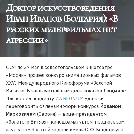
Доктор искусствоведения
Иван Иванов (Болгария): «В
русских мультфильмах нет
агрессии»
С 24 по 27 мая в севастопольском кинотеатре
«Моряк» прошел конкурс анимационных фильмов
XXVI Международного Кинофорума «Золотой
Витязь». В заключительный день показов
Людмиле
Лис
корреспонденту
ИА REGNUM
удалось
переговорить с членами жюри конкурса
Йованом
Марковичем
(Сербия) — вице-президентом
«Золотого Витязя», кинодраматургом, продюсером,
лауреатом Золотой медали имени С. Ф. Бондарчука