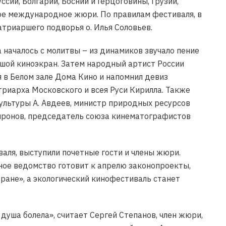
сии, Болгарии, Боснии и Герцоговины, Грузии,
ное международное жюри. По правилам фестиваля, в
атриаршего подворья о. Илья Соловьев.
началось с молитвы – из динамиков звучало пение
ьшой киноэкран. Затем народный артист России
 в Белом зале Дома Кино и напомнил девиз
триарха Московского и всея Руси Кирилла. Также
льтуры А. Авдеев, министр природных ресурсов
Миронов, председатель союза кинематографистов
ля, выступили почетные гости и члены жюри.
ое ведомство готовит к апрелю законопроекты,
ране», а экологический кинофестиваль станет
душа болела», считает Сергей Степанов, член жюри,