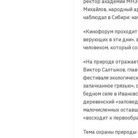
ректор академии МНЭП
Михайлов, народный ар
наблюдал в Сибири: на
«Кинофорум проходит в
верующих в эти дни», 
человеком, который со
«На природе отражаетс
Виктор Салтыков, гла
фестиваля экологическ
запачканное грязью», 
бедном селе в Ивановск
деревенский «заповед
малочисленных оставши
«восходит к первообра
Тема охраны природы 