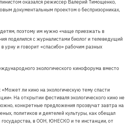
льпинистом оказался режиссер Валерий Тимощенко,
 новым документальным проектом о беспризорниках,
 детям, поэтому им нужно «чаще приезжать в
ния поделился с журналистами биолог и телеведущий
в урну и говорит «спасибо» рабочим разных
Международного экологического кинофорума вместо
 «Может ли кино на экологическую тему спасти
иции». На открытии фестиваля экологического кино не
можно, конкретные предложения прозвучат завтра на
ченых, политиков и деятелей культуры, как обещал
 государства, в ООН, ЮНЕСКО и те инстанции, от