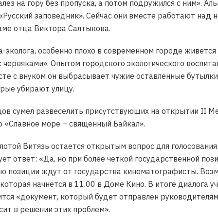
алез на гору без пропуска, а потом подружился с ним». А
 «Русский заповедник». Сейчас они вместе работают над
аме отца Виктора Салтыкова.
-эколога, особенно плохо в современном городе живется
 червяками». Опытом городского экологического воспита
те с внуком он выбрасывает чужие оставленные бутылки 
орые убирают улицу.
дов сумел развеселить присутствующих на открытии II 
ю «Славное море – священный Байкал».
лотой Витязь остается открытым вопрос для голосования:
ет ответ: «Да, но при более четкой государственной поз
нно позиции ждут от государства кинематографисты. Воз
которая начнется в 11.00 в Доме Кино. В итоге диалога у
ится «документ, который будет отправлен руководителям
сит в решении этих проблем».