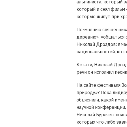
альпиниста, который з
который и снял фильм
которые живут при хр
По-мнению священника
деревню», «общаться с
Николай Дроздов: вмес
национальностей, кот
Кстати, Николай Дроз
речи он исполнил песн
На сайте фестиваля Зо
природу»? Пока лидиру
объяснили, какой име
научной конференции, 
Николай Бурляев, появ
которых что-либо зави