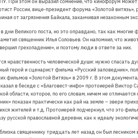
У. При этом он выразил сомнение, что кинофорум может 
тист России, вице-президент форума «Золотой витязь», р
чиная от загрязнения Байкала, заканчивая незаконным экс
 дни Великого поста, но это оправдано, так как многие
заметил священник Илья Соловьев. Он напомнил, что жив
вершил грехопадение», и поэтому люди в ответе за них.
я нравственность человеческой души: нужно спасать душ
вный герой и сценарист фильма «Русский заповедник», п
их фильмов «Золотой Витязь» в 2009 г. В этом документал
сказал в беседе с «Благовест-инфо» протоиерей Виктор С
ой области, которое, по его словам, ничем не отличается
ник» показан практически как рай на земле – звери при
хся жителей и т.д. Протоиерей подчеркнул, что это фильм
зу русской православной деревни, как к идеалу экологиче
близка священнику тридцать лет назад он был лесником 