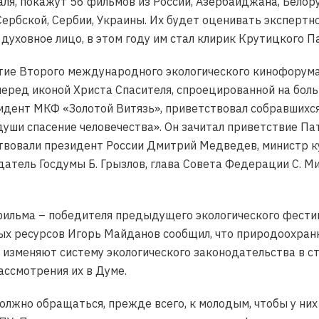
ля, покажут 56 фильмов из России, Азербайджана, Белорус
Сербской, Сербии, Украины. Их будет оценивать эксперт
уховное лицо, в этом году им стал клирик Крутицкого П
ие Второго международного экологического кинофорума 
 перед иконой Христа Спасителя, спроецированной на бол
идент МКФ «Золотой Витязь», приветствовал собравшихся
души спасение человечества». Он зачитал приветствие Па
твовали президент России Дмитрий Медведев, министр ку
датель Госдумы Б. Грызлов, глава Совета Федерации С. 
ильма – победителя предыдущего экологического фестива
х ресурсов Игорь Майданов сообщил, что природоохранн
изменяют систему экологического законодательства в ст
ссмотрения их в Думе.
олжно обращаться, прежде всего, к молодым, чтобы у них 