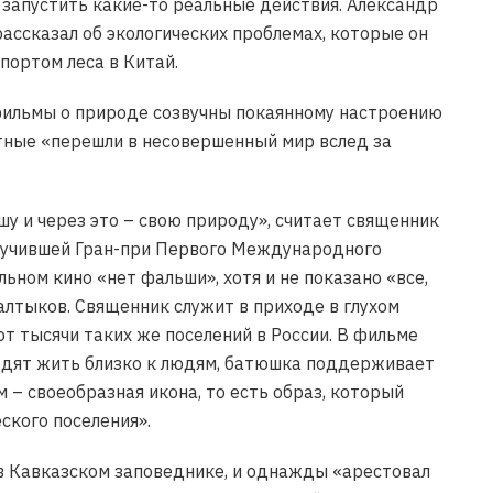
запустить какие-то реальные действия. Александр
ассказал об экологических проблемах, которые он
портом леса в Китай.
 фильмы о природе созвучны покаянному настроению
отные «перешли в несовершенный мир вслед за
у и через это – свою природу», считает священник
олучившей Гран-при Первого Международного
ьном кино «нет фальши», хотя и не показано «все,
алтыков. Священник служит в приходе в глухом
 от тысячи таких же поселений в России. В фильме
ходят жить близко к людям, батюшка поддерживает
 – своеобразная икона, то есть образ, который
ского поселения».
в Кавказском заповеднике, и однажды «арестовал