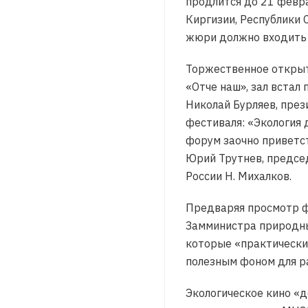
продлится до 21 февра
Киргизии, Республики 
жюри должно входить д
Торжественное открыт
«Отче наш», зал встал
Николай Бурляев, през
фестиваля: «Экология 
форум заочно приветс
Юрий Трутнев, предсе
России Н. Михалков.
Предваряя просмотр ф
Замминистра природны
которые «практически 
полезным фоном для ра
Экологическое кино «д