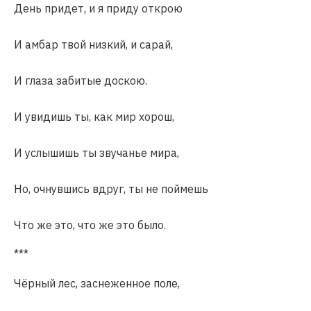
День придет, и я приду открою
И амбар твой низкий, и сарай,
И глаза забитые доскою.
И увидишь ты, как мир хорош,
И услышишь ты звучанье мира,
Но, очнувшись вдруг, ты не поймешь
Что же это, что же это было.
***
Чёрный лес, заснеженное поле,