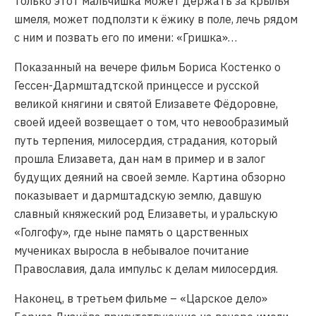
только этот мальчишка может держать за крылья
шмеля, может подползти к ёжику в поле, лечь рядом
с ним и позвать его по имени: «Гришка»…
Показанный на вечере фильм Бориса Костенко о
Гессен-Дармштадтской принцессе и русской
великой княгини и святой Елизавете Фёдоровне,
своей идеей возвещает о том, что невообразимый
путь терпения, милосердия, страдания, который
прошла Елизавета, дан нам в пример и в залог
будущих деяний на своей земле. Картина обзорно
показывает и дармштадскую землю, давшую
славный княжеский род Елизаветы, и уральскую
«Голгофу», где ныне память о царственных
мучениках выросла в небывалое почитание
Православия, дала импульс к делам милосердия.
Наконец, в третьем фильме – «Царское дело»