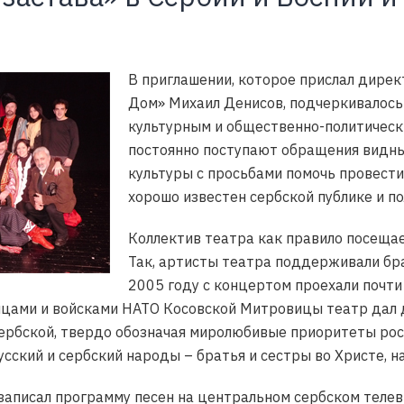
В приглашении, которое прислал дирек
Дом» Михаил Денисов, подчеркивалось
культурным и общественно-политическ
постоянно поступают обращения видны
культуры с просьбами помочь провести
хорошо известен сербской публике и п
Коллектив театра как правило посеща
Так, артисты театра поддерживали бра
2005 году с концертом проехали почти 
цами и войсками НАТО Косовской Митровицы театр дал д
ербской, твердо обозначая миролюбивые приоритеты росс
русский и сербский народы – братья и сестры во Христе, н
записал программу песен на центральном сербском телев