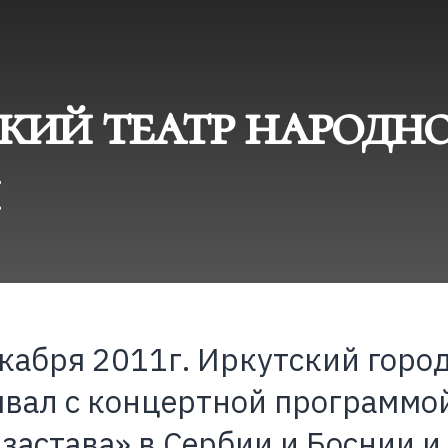
кий театр народн
екабря 2011г. Иркутский горо
вал с концертной программой
застава» в Сербии и Боснии и