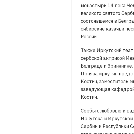
монастырь 14 века Че
великого святого Сер
состоявшемся в Белгр
сибирские казачьи пес
России.
Также Иркутский теа
сербской актрисой Ив
Белграде и Зринянине, 
Прнява иркутян предс
Костич, заместитель м
заведующая кафедрой 
Костич.
Сербы с любовью и рад
Иркутска и Иркутской 
Сербии и Республики С
ставшего уже знамени