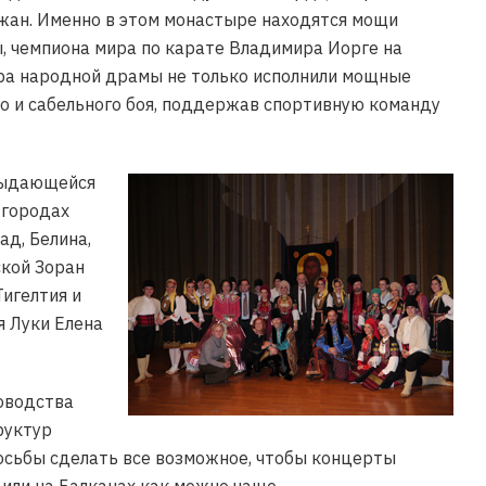
жан. Именно в этом монастыре находятся мощи
, чемпиона мира по карате Владимира Иорге на
тра народной драмы не только исполнили мощные
го и сабельного боя, поддержав спортивную команду
выдающейся
 городах
ад, Белина,
ской Зоран
игелтия и
 Луки Елена
ководства
руктур
росьбы сделать все возможное, чтобы концерты
или на Балканах как можно чаще.