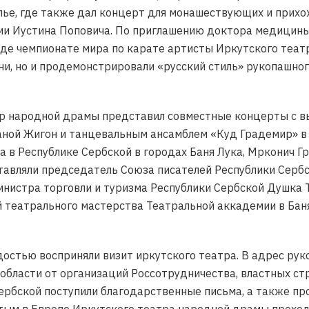
лье, где также дал концерт для монашествующих и прихо
бии Иустина Поповича. По приглашению доктора медицины
аде чемпионате мира по карате артисты Иркутского теа
ни, но и продемонстрировали «русский стиль» рукопашно
тр народной драмы представил совместные концерты с 
аной Жигон и танцевальным ансамблем «Куд Градемир» в
а в Республике Сербской в городах Баня Лука, Мрконич Гр
тавляли председатель Союза писателей Республики Серб
инистра торговли и туризма Республики Сербской Душка Т
театрального мастерства Театральной аккадемии в Баня
остью восприняли визит иркутского театра. В адрес ру
области от организаций Россотрудничества, властных ст
ербской поступили благодарственные письма, а также п
тым в Европе Иркутского театра народной драмы проход