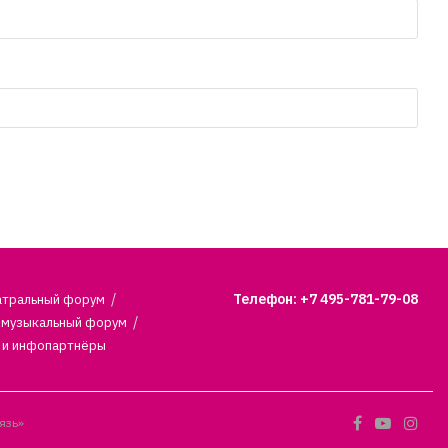
Телефон: +7 495-781-79-08
атральный форум
 музыкальный форум
 и инфопартнёры
язь»