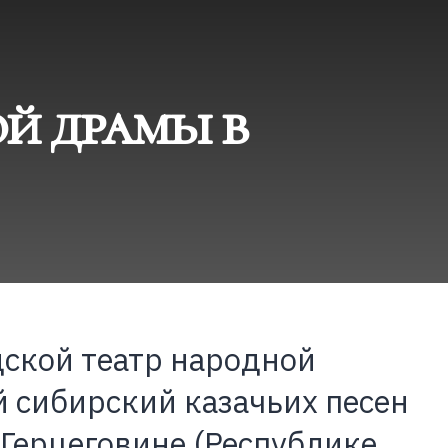
ой драмы в
дской театр народной
 сибирский казачьих песен
 Герцеговине (Республике