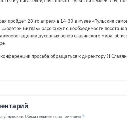
ся и у писателей, связанных с Тульской землей: Л.Н. Толсто
ая пройдет 28-го апреля в 14-30 в музее «Тульские самов
«Золотой Витязь» расскажут о необходимости восстановл
заимообогащении духовных основ славянского мира, об ис
ре.
 конференции просьба обращаться к директору II Славя
ментарий
*
опубликован.
Обязательные поля помечены