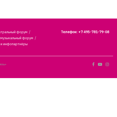
Телефон: +7 495-781-79-08
атральный форум
 музыкальный форум
 и инфопартнёры
язь»