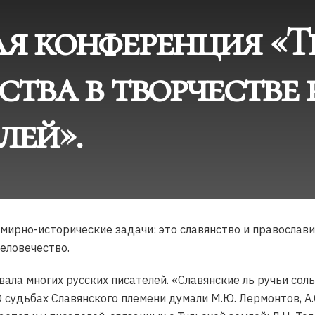
я конференция «Т
ства в творчестве
лей».
емирно-исторические задачи: это славянство и православи
человечество.
вала многих русских писателей. «Славянские ль ручьи соль
О судьбах Славянского племени думали М.Ю. Лермонтов, А.