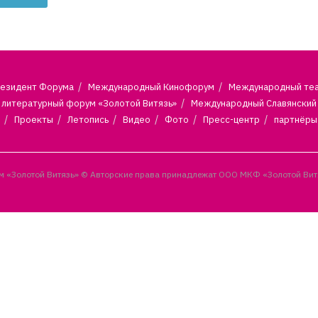
езидент Форума
Международный Кинофорум
Международный те
литературный форум «Золотой Витязь»
Международный Славянский
Проекты
Летопись
Видео
Фото
Пресс-центр
партнёры
 «Золотой Витязь» © Авторские права принадлежат ООО МКФ «Золотой Вит