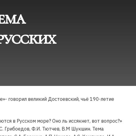
ема
 русских
е»- говорил великий Достоевский, чьё 190-летие
ются в Русском море? Оно ль иссякнет, вот вопрос?»
С. Грибоедов, Ф.И. Тютчев, В.М Шукшин. Тема