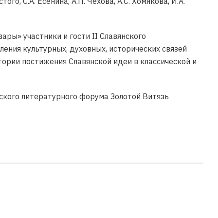
го, С.А. Есенина, А.П. Чехова, А.С. Хомякова, И.А.
ары» участники и гости II Славянского
ения культурных, духовных, исторических связей
тории постижения Славянской идеи в классической и
нского литературного форума Золотой Витязь