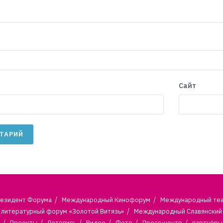
Сайт
езидент Форума
Международный Кинофорум
Международный те
литературный форум «Золотой Витязь»
Международный Славянский
Проекты
Летопись
Видео
Фото
Пресс-центр
партнёры