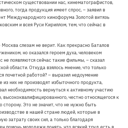
истическом существовании нас, кинематографистов,
вного, тогда продукция имеет спрос, – заявил в
дент Международного кинофорума Золотой витязь
вским и всея Руси Кириллом, тем, что сейчас в
Москва слезам не верит. Как прекрасно Баталов
ужеником, но оказался героем духа, человеком
с не появляются сейчас такие фильмы, – сказал
ой области. Откуда взялось мнение, что только
ся почетной работой? – выразил недоумение
ие из них не производят избыточного продукта,
азал необходимость вернуться к активному участию
го, высококвалифицированного, честно относящегося к
 сторону. Это не значит, что не нужно быть
оизводстве в нашей стране людей, которые в
ую затрату своих сил, а только благодаря
н помочь молодежи понять, что всякий труд есть в