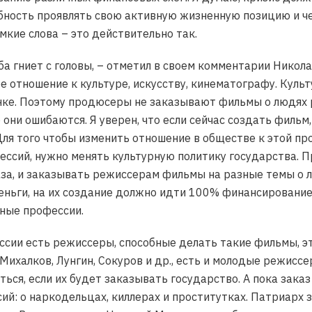
ность проявлять свою активную жизненную позицию и че
мкие слова – это действительно так.
ыба гниет с головы, – отметил в своем комментарии Никол
е отношение к культуре, искусству, кинематографу. Куль
ке. Поэтому продюсеры не заказывают фильмы о людях р
 они ошибаются. Я уверен, что если сейчас создать фильм
Для того чтобы изменить отношение в обществе к этой про
ссий, нужно менять культурную политику государства. П
аза, и заказывать режиссерам фильмы на разные темы о 
ьги, на их создание должно идти 100% финансирование от
иные профессии.
России есть режиссеры, способные делать такие фильмы, э
 Михалков, Лунгин, Сокуров и др., есть и молодые режис
ься, если их будет заказывать государство. А пока зака
ий: о наркодельцах, киллерах и проститутках. Патриарх 