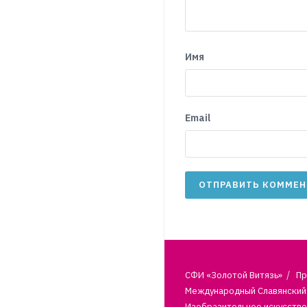
Имя
Email
СФИ «Золотой Витязь»
Пр
Международный Славянский 
Изобразительное искусство