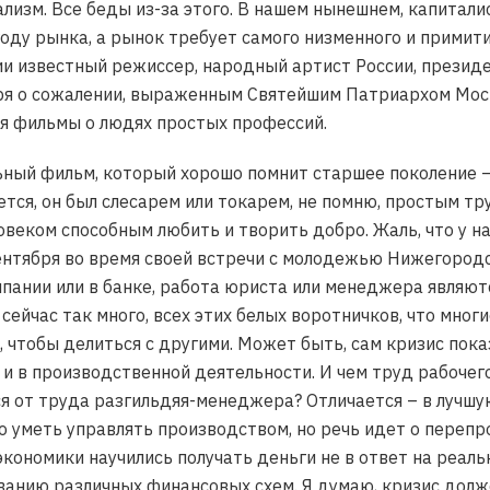
ализм. Все беды из-за этого. В нашем нынешнем, капитал
году рынка, а рынок требует самого низменного и примити
ии известный режиссер, народный артист России, прези
ря о сожалении, выраженным Святейшим Патриархом Моско
ся фильмы о людях простых профессий.
ный фильм, который хорошо помнит старшее поколение – 
ется, он был слесарем или токарем, не помню, простым тр
овеком способным любить и творить добро. Жаль, что у на
нтября во время своей встречи с молодежью Нижегородск
пании или в банке, работа юриста или менеджера являют
сейчас так много, всех этих белых воротничков, что мног
, чтобы делиться с другими. Может быть, сам кризис пок
, и в производственной деятельности. И чем труд рабоче
ся от труда разгильдяя-менеджера? Отличается – в лучшую
 уметь управлять производством, но речь идет о перепр
экономики научились получать деньги не в ответ на реальн
анию различных финансовых схем. Я думаю, кризис долже