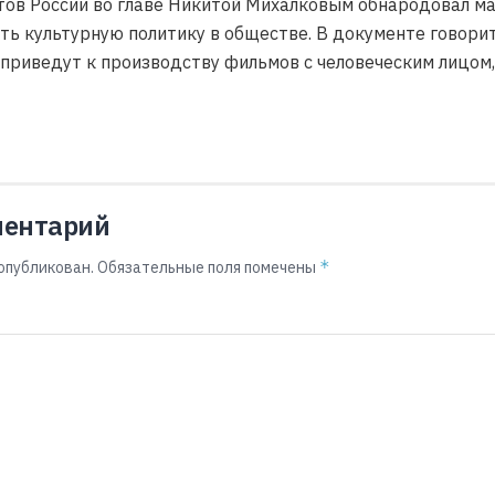
ов России во главе Никитой Михалковым обнародовал ма
ть культурную политику в обществе. В документе говори
 приведут к производству фильмов с человеческим лицом,
ментарий
*
опубликован.
Обязательные поля помечены