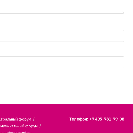
Телефон: +7 495-781-79-08
атральный форум
 музыкальный форум
 и инфопартнёры