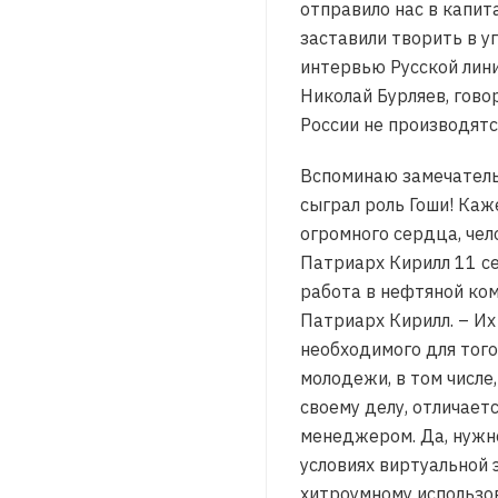
отправило нас в капит
заставили творить в у
интервью Русской лин
Николай Бурляев, гово
России не производят
Вспоминаю замечатель
сыграл роль Гоши! Каж
огромного сердца, чел
Патриарх Кирилл 11 се
работа в нефтяной ком
Патриарх Кирилл. – Их 
необходимого для того
молодежи, в том числе
своему делу, отличает
менеджером. Да, нужно
условиях виртуальной 
хитроумному использов