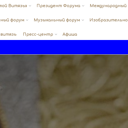
той Витязь»
Президент Форума
Международный 
ный форум
Музыкальный форум
Изобразительно
 витязь
Пресс-центр
Афиша