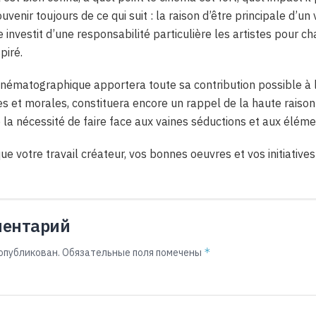
uvenir toujours de ce qui suit : la raison d’être principale d’un v
re investit d’une responsabilité particulière les artistes pour
piré.
inématographique apportera toute sa contribution possible à 
lles et morales, constituera encore un rappel de la haute raiso
e la nécessité de faire face aux vaines séductions et aux éléme
ue votre travail créateur, vos bonnes oeuvres et vos initiative
ментарий
*
опубликован.
Обязательные поля помечены