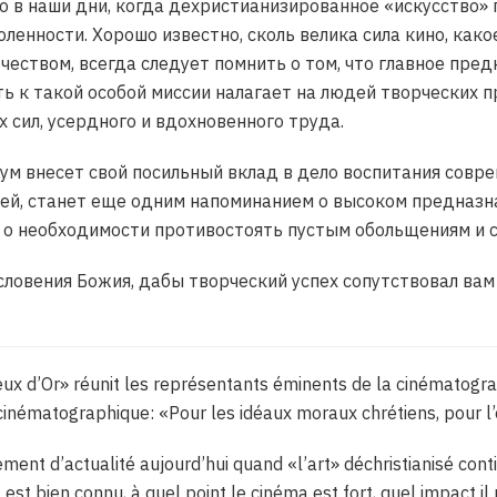
о в наши дни, когда дехристианизированное «искусство»
ленности. Хорошо известно, сколь велика сила кино, как
чеством, всегда следует помнить о том, что главное пре
ь к такой особой миссии налагает на людей творческих 
х сил, усердного и вдохновенного труда.
ум внесет свой посильный вклад в дело воспитания совр
ей, станет еще одним напоминанием о высоком предназн
 о необходимости противостоять пустым обольщениям и ст
ловения Божия, дабы творческий успех сопутствовал вам 
eux d’Or» réunit les représentants éminents de la cinématograp
cinématographique: «Pour les idéaux moraux chrétiens, pour l
ement d’actualité aujourd’hui quand «l’art» déchristianisé cont
l est bien connu, à quel point le cinéma est fort, quel impact il