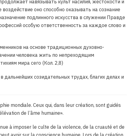
 продолжает навязывать культ насилия, жестокости и
ое воздействие оно способно оказывать на сознание
дназначение подлинного искусства в служении Правде
профессий особую ответственность за каждое слово и
еменников на основе традиционных духовно-
ачении человека жить по непреходящим
ихиям мира сего (Кол. 2,8)
в дальнейших созидательных трудах, благих делах и
hie mondiale. Ceux qui, dans leur création, sont guidés
’élévation de l’âme humaine».
inue à imposer le culte de la violence, de la cruauté et de
 peut avoir sur la conscience humaine. Lors de la création,