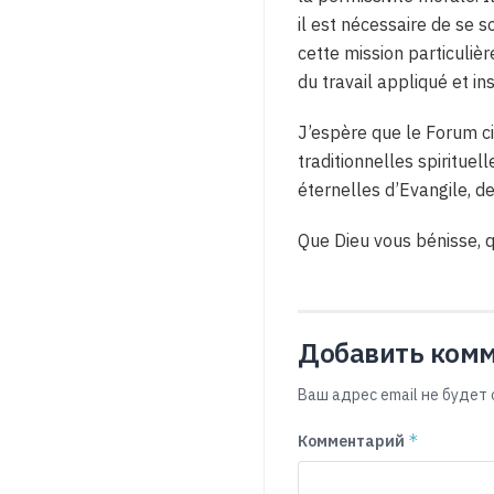
il est nécessaire de se so
cette mission particuliè
du travail appliqué et ins
J’espère que le Forum c
traditionnelles spiritue
éternelles d’Evangile, d
Que Dieu vous bénisse, q
Добавить ком
Ваш адрес email не будет 
*
Комментарий