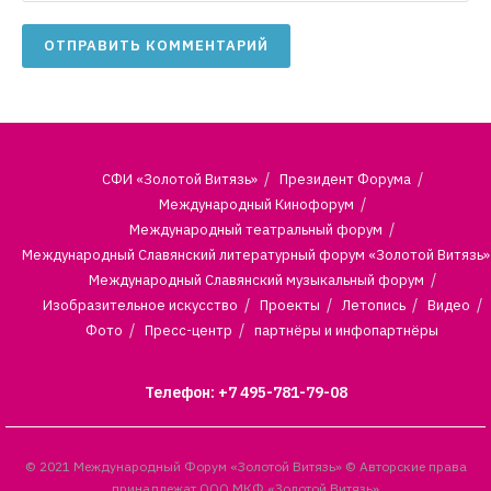
СФИ «Золотой Витязь»
Президент Форума
Международный Кинофорум
Международный театральный форум
Международный Славянский литературный форум «Золотой Витязь»
Международный Славянский музыкальный форум
Изобразительное искусство
Проекты
Летопись
Видео
Фото
Пресс-центр
партнёры и инфопартнёры
Телефон: +7 495-781-79-08
© 2021 Международный Форум «Золотой Витязь» © Авторские права
принадлежат ООО МКФ «Золотой Витязь»