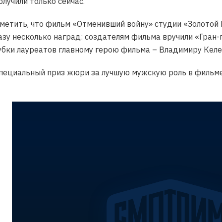
лучили только сейчас.
метить, что фильм «Отменивший войну» студии «Золотой 
азу несколько наград: создателям фильма вручили «Гран-
бки лауреатов главному герою фильма – Владимиру Келех
Специальный приз жюри за лучшую мужскую роль в фильме