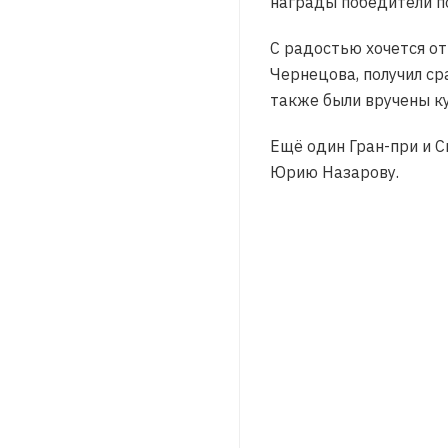
награды победители по
С радостью хочется от
Чернецова, получил ср
также были вручены ку
Ещё один Гран-при и 
Юрию Назарову.