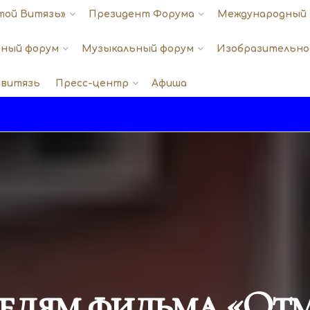
той Витязь»
Президент Форума
Международный 
ный форум
Музыкальный форум
Изобразительно
 витязь
Пресс-центр
Афиша
телям фильма «О