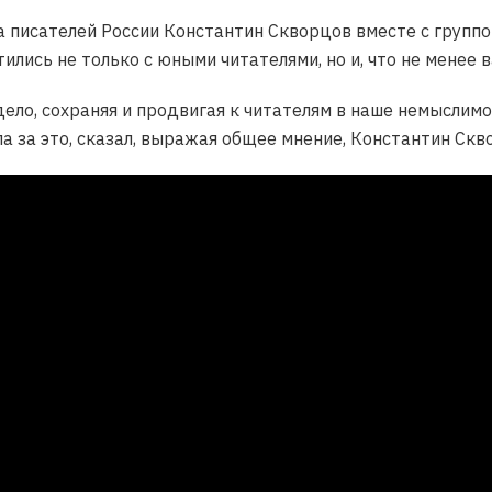
 писателей России Константин Скворцов вместе с группо
тились не только с юными читателями, но и, что не менее
ело, сохраняя и продвигая к читателям в наше немыслимое
ла за это, сказал, выражая общее мнение, Константин Скв