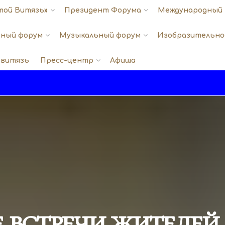
той Витязь»
Президент Форума
Международный 
ный форум
Музыкальный форум
Изобразительно
 витязь
Пресс-центр
Афиша
 встречи жителей 