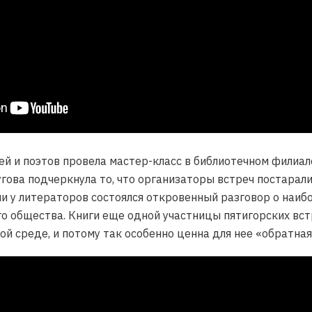
ей и поэтов провела мастер-класс в библиотечном филиал
гова подчеркнула то, что организаторы встреч постарал
и у литераторов состоялся откровенный разговор о наи
о общества. Книги еще одной участницы пятигорских вс
й среде, и потому так особенно ценна для нее «обратная 