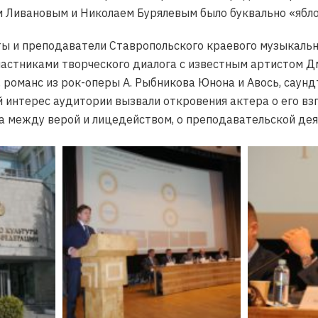
 Ливановым и Николаем Бурялевым было буквально «яблок
ты и преподаватели Ставропольского краевого музыкальн
астниками творческого диалога с известным артистом Д
романс из рок-оперы А. Рыбникова Юнона и Авось, саунд
 интерес аудитории вызвали откровения актера о его взгл
а между верой и лицедейством, о преподавательской дея