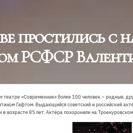
ве простились с 
ом РСФСР Валент
м театре «Современник» более 100 человек – родные, дру
тином Гафтом. Выдающийся советский и российский актёр
и в возрасте 85 лет. Актёра похоронили на Троекуровско