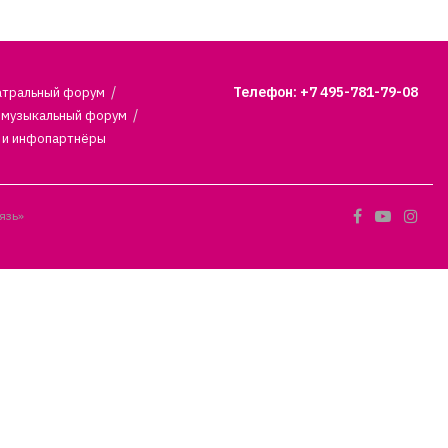
Телефон: +7 495-781-79-08
атральный форум
 музыкальный форум
 и инфопартнёры
язь»