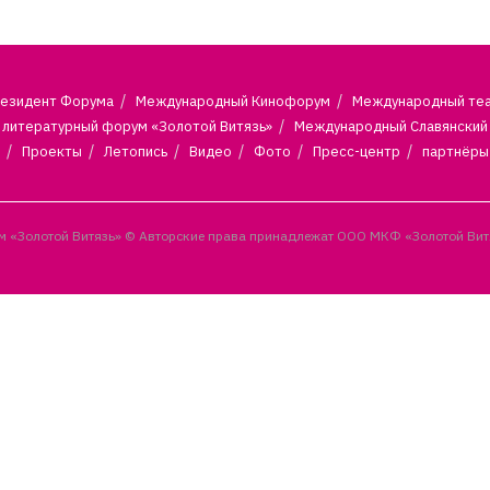
езидент Форума
Международный Кинофорум
Международный те
литературный форум «Золотой Витязь»
Международный Славянский
Проекты
Летопись
Видео
Фото
Пресс-центр
партнёры
 «Золотой Витязь» © Авторские права принадлежат ООО МКФ «Золотой Вит