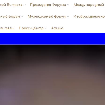
той Витязь»
Президент Форума
Международный 
ный форум
Музыкальный форум
Изобразительно
 витязь
Пресс-центр
Афиша