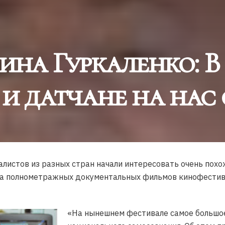
ина Гуркаленко: В 
и датчане на нас
истов из разных стран начали интересовать очень похож
а полнометражных документальных фильмов кинофестивал
«На нынешнем фестивале самое большо