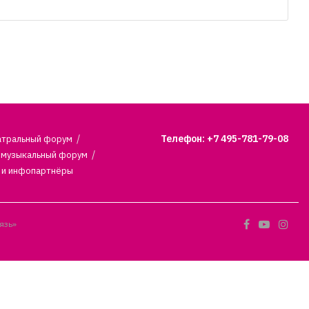
Телефон: +7 495-781-79-08
атральный форум
 музыкальный форум
 и инфопартнёры
язь»