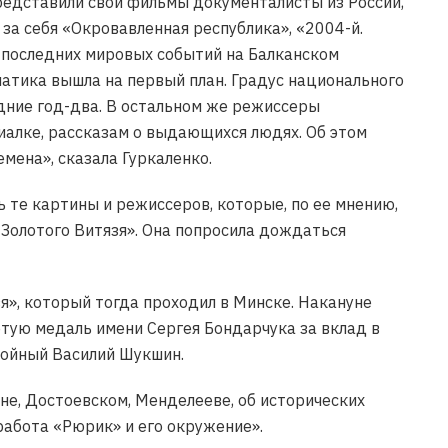
редставили свои фильмы документалисты из России,
 за себя «Окровавленная республика», «2004-й.
е последних мировых событий на Балканском
матика вышла на первый план. Градус национального
дние год-два. В остальном же режиссеры
алке, рассказам о выдающихся людях. Об этом
мена», сказала Гуркаленко.
те картины и режиссеров, которые, по ее мнению,
Золотого Витязя». Она попросила дождаться
я», который тогда проходил в Минске. Накануне
тую медаль имени Сергея Бондарчука за вклад в
койный Василий Шукшин.
е, Достоевском, Менделееве, об исторических
работа «Рюрик» и его окружение».