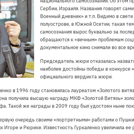
национального самосознания. Об этом п
Сербии, Израиля. Названия говорят сами
Военный дневник» и т.п. Видимо в свет
полуострове, в Южной Осетии, такая те
самосознания вырос буквально за после
обращаются к «вечным» проблемам соци
документальное кино снимали во все вре
Председатель жюри отказалась назвать 
наиболее достойны победы в конкурсе «
официального вердикта жюри.
енко в 1996 году становилась лауреатом «Золотого витяз
она получила высшую награду МКФ «Золотой Витязь» золо
фа. Такой же награды в 2009 году был удостоен ныне по
первую очередь своими «портретными» работами о Пушкин
ях Игоре и Рюрике. Известность Гуркаленко увеличила ее 