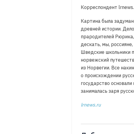
Корреспондент lrnews.
Картина была задумана
древней истории. Дело
прародителей Рюрика, 
дескать, мы, россияне
Шведские школьники п
норвежский путешеств
из Норвегии. Все наки
о происхождении русск
государство основали 
занималась заря русск
lrnews.ru