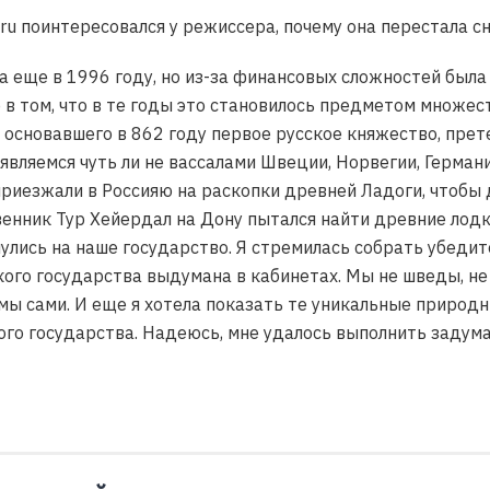
ru поинтересовался у режиссера, почему она перестала с
 еще в 1996 году, но из-за финансовых сложностей была с
 в том, что в те годы это становилось предметом множест
основавшего в 862 году первое русское княжество, претен
, являемся чуть ли не вассалами Швеции, Норвегии, Герма
риезжали в Россияю на раскопки древней Ладоги, чтобы 
енник Тур Хейердал на Дону пытался найти древние лодк
нулись на наше государство. Я стремилась собрать убеди
ого государства выдумана в кабинетах. Мы не шведы, не
мы сами. И еще я хотела показать те уникальные природ
ого государства. Надеюсь, мне удалось выполнить задума