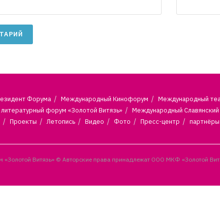
езидент Форума
Международный Кинофорум
Международный те
литературный форум «Золотой Витязь»
Международный Славянский
Проекты
Летопись
Видео
Фото
Пресс-центр
партнёры
 «Золотой Витязь» © Авторские права принадлежат ООО МКФ «Золотой Вит