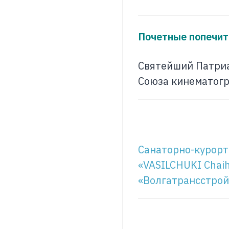
Почетные попечит
Святейший Патриа
Союза кинематогр
Санаторно-курортн
«VASILCHUKI Chai
«Волгатрансстрой»