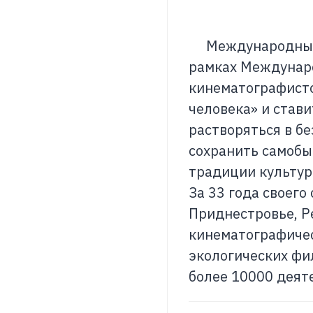
Международный Ки
рамках Междунаро
кинематографисто
человека» и стави
растворяться в бе
сохранить самобы
традиции культур
За 33 года своего
Приднестровье, Р
кинематографичес
экологических фил
более 10000 деяте