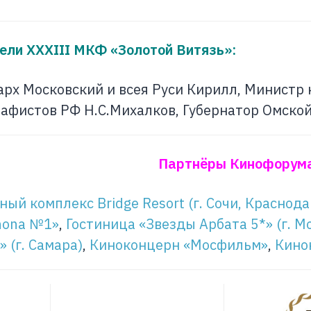
ели XXXIII МКФ «Золотой Витязь»:
рх Московский и всея Руси Кирилл, Министр 
афистов РФ Н.С.Михалков, Губернатор Омской
Партнёры Кинофорум
ый комплекс Bridge Resort (г. Сочи, Краснод
hona №1»
,
Гостиница «Звезды Арбата 5*» (г. М
 (г. Самара)
,
Киноконцерн «Мосфильм»
,
Кино