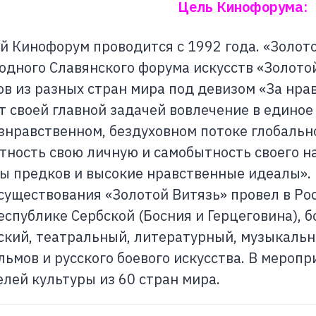
Цель Кинофорума:
нофорум проводится с 1992 года. «Золотой
дного Славянского форума искусств «Золото
в из разных стран мира под девизом «За нра
т своей главной задачей вовлечение в единое
знравственном, бездуховном потоке глобально
тность свою личную и самобытность своего н
ы предков и высокие нравственные идеалы».
 существования «Золотой Витязь» провел в Рос
еспублике Сербской (Босния и Герцеговина), 
кий, театральный, литературный, музыкальны
ьмов и русского боевого искусства. В меропр
лей культуры из 60 стран мира.