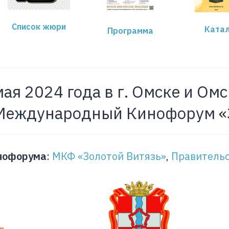
Список жюри
Катал
Программа
мая 2024 года в г. Омске и Ом
Международный Кинофорум «З
нофорума
:
МКФ «Золотой Витязь»
,
Правительс